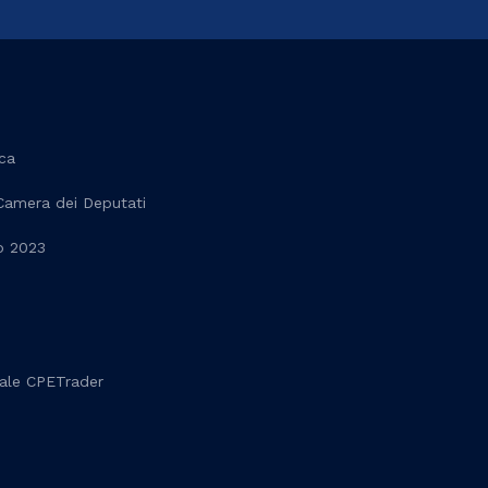
ca
 Camera dei Deputati
o 2023
onale CPETrader