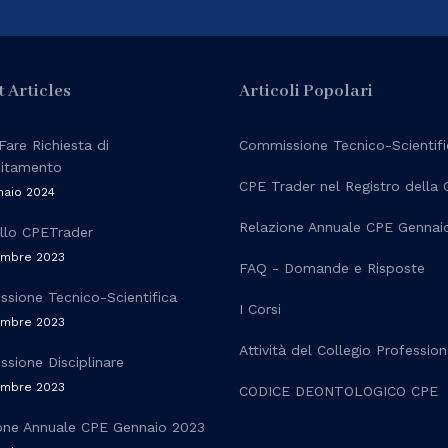
t Articles
Articoli Popolari
are Richiesta di
Commissione Tecnico-Scientifi
ditamento
CPE Trader nel Registro della
naio 2024
Relazione Annuale CPE Gennai
llo CPETrader
embre 2023
FAQ - Domande e Risposte
sione Tecnico-Scientifica
I Corsi
embre 2023
Attività del Collegio Professi
sione Disciplinare
embre 2023
CODICE DEONTOLOGICO CPE
one Annuale CPE Gennaio 2023