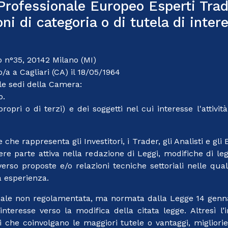
Professionale Europeo Esperti Trade
ni di categoria o di tutela di intere
io n°35, 20142 Milano (MI)
a a Cagliari (CA) il 18/05/1964
le sedi della Camera:
o.
ropri o di terzi) e dei soggetti nel cui interesse l'attivit
he rappresenta gli Investitori, i Trader, gli Analisti e gli 
ere parte attiva nella redazione di Leggi, modifiche di le
verso proposte e/o relazioni tecniche settoriali nelle qua
a esperienza.
nale non regolamentata, ma normata dalla Legge 14 genna
eresse verso la modifica della citata legge. Altresì l’in
che coinvolgano le maggiori tutele o vantaggi, migliorie