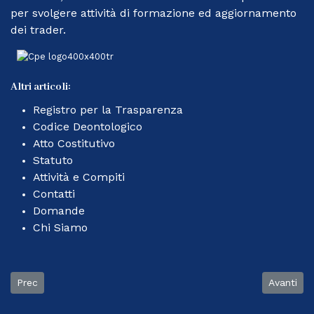
per svolgere attività di formazione ed aggiornamento
dei trader.
Altri articoli:
Registro per la Trasparenza
Codice Deontologico
Atto Costitutivo
Statuto
Attività e Compiti
Contatti
Domande
Chi Siamo
Articolo precedente: Sportello CPETrader
Articolo 
Prec
Avanti