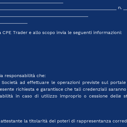
__________________________
________________________________________________ n. _
___________________________________
____________
 CPE Trader e allo scopo invia le seguenti informazioni:
ria responsabilità che:
a Società ad effettuare le operazioni previste sul porta
esente richiesta e garantisce che tali credenziali saranno 
bilità in caso di utilizzo improprio o cessione delle 
e attestante la titolarità dei poteri di rappresentanza corr