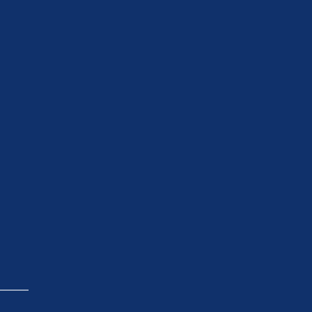
_____