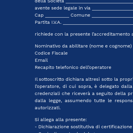
della Società ________________________
avente sede legale in via _____________
Cap _________ Comune _______________
Partita I.V.A. _________________________
richiede con la presente l’accreditamento a
Nominativo da abilitare (nome e cognome)
Codice Fiscale
Email
Recapito telefonico dell’operatore
Il sottoscritto dichiara altresì sotto la prop
l’operatore, di cui sopra, è delegato dall
credenziali che riceverà a seguito della pr
dalla legge, assumendo tutte le responsa
autorizzati.
Si allega alla presente:
- Dichiarazione sostitutiva di certificazion