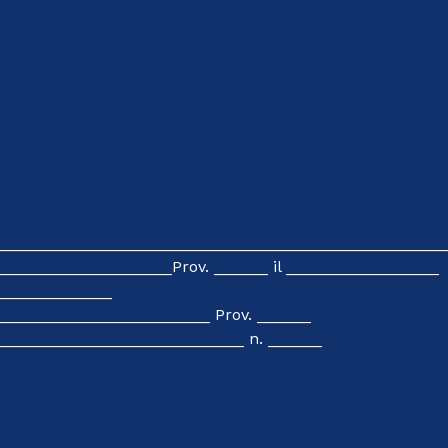
_____________________________________________________
___________________Prov. ______ il _________________
______________
________________________ Prov. ______
___________________________ n. ______