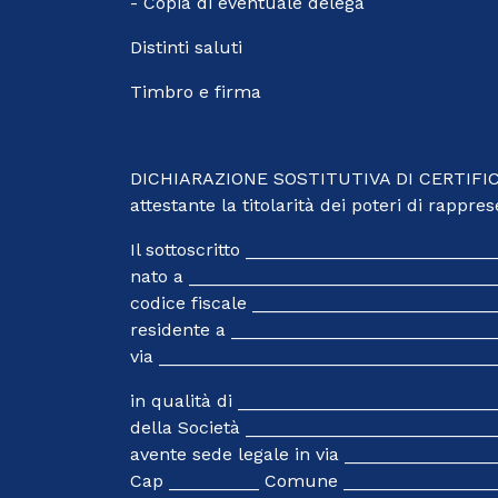
- Copia di eventuale delega
Distinti saluti
Timbro e firma
DICHIARAZIONE SOSTITUTIVA DI CERTIFICA
attestante la titolarità dei poteri di rappr
Il sottoscritto ______________________
nato a _______________________________
codice fiscale _______________________
residente a __________________________
via __________________________________
in qualità di ________________________
della Società ________________________
avente sede legale in via _____________
Cap _________ Comune _______________