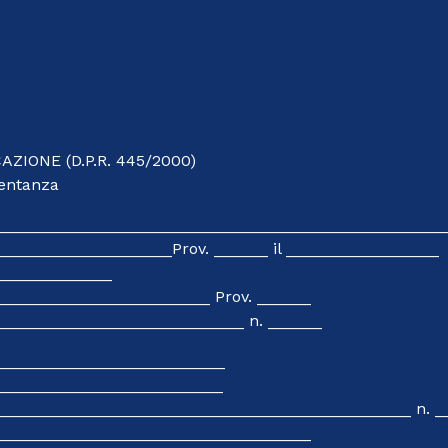
ZIONE (D.P.R. 445/2000)
esentanza
_____________________________________________________
___________________Prov. ______ il _________________
______________
________________________ Prov. ______
___________________________ n. ______
___________________________
__________________________
________________________________________________ n. _
___________________________________